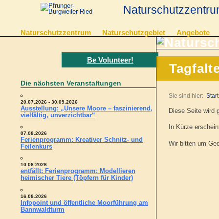
Naturschutzzentru
Naturschutzzentrum
Naturschutzgebiet
Angebote
Be Volunteer!
Tagfalt
Die nächsten Veranstaltungen
Sie sind hier:
Start
20.07.2026 - 30.09.2026
Ausstellung: „Unsere Moore – faszinierend,
Diese Seite wird 
vielfältig, unverzichtbar“
In Kürze erscheint
07.08.2026
Ferienprogramm: Kreativer Schnitz- und
Wir bitten um Ged
Feilenkurs
10.08.2026
entfällt: Ferienprogramm: Modellieren
heimischer Tiere (Töpfern für Kinder)
16.08.2026
Infopoint und öffentliche Moorführung am
Bannwaldturm