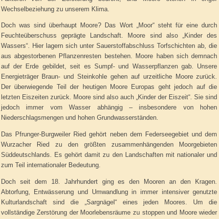
Wechselbeziehung zu unserem Klima.
Doch was sind überhaupt Moore? Das Wort „Moor“ steht für eine durch
Feuchteüberschuss geprägte Landschaft. Moore sind also „Kinder des
Wassers“. Hier lagern sich unter Sauerstoffabschluss Torfschichten ab, die
aus abgestorbenen Pflanzenresten bestehen. Moore haben sich demnach
auf der Erde gebildet, seit es Sumpf- und Wasserpflanzen gab. Unsere
Energieträger Braun- und Steinkohle gehen auf urzeitliche Moore zurück.
Der überwiegende Teil der heutigen Moore Europas geht jedoch auf die
letzten Eiszeiten zurück. Moore sind also auch „Kinder der Eiszeit“. Sie sind
jedoch immer vom Wasser abhängig – insbesondere von hohen
Niederschlagsmengen und hohen Grundwasserständen.
Das Pfrunger-Burgweiler Ried gehört neben dem Federseegebiet und dem
Wurzacher Ried zu den größten zusammenhängenden Moorgebieten
Süddeutschlands. Es gehört damit zu den Landschaften mit nationaler und
zum Teil internationaler Bedeutung.
Doch seit dem 18. Jahrhundert ging es den Mooren an den Kragen.
Abtorfung, Entwässerung und Umwandlung in immer intensiver genutzte
Kulturlandschaft sind die „Sargnägel“ eines jeden Moores. Um die
vollständige Zerstörung der Moorlebensräume zu stoppen und Moore wieder