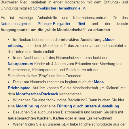
Burgweiler Ried, betrieben in enger Kooperation mit dem Stiftungs- und
Gründungsmitglied
Schwäbischer Heimatbund e. V.
Es ist wichtige Anlaufstelle und Informationszentrum für das
Naturschutzgebiet Pfrunger-Burgweiler Ried
und der
ideale
Ausgangspunkt, um die „wilde Moorlandschaft“ zu erkunden
:
Im Neubau befindet sich die
interaktive Ausstellung „
Moor
erleben
„
– mit dem „Moorkäpsele“, das zu einer virtuellen Tauchfahrt in
die Tiefen des Rieds einlädt.
In der Nachbarschaft des Naturschutzzentrums lockt der
Naturparcours
Kinder ab 4 Jahren zum Erkunden von Biberburg und
Storchennest, Kletterparcours und Sandkasten mit der
Sumpfschildkröte “Emy” und ihren Freunden.
Direkt am Naturschutzzentrum beginnt auch der
Moor-
Erlebnispfad
. Auf ihm können Sie die Moorlandschaft „im Kleinen“ mit
dem
Moorforscher-Rucksack
kennenlernen.
Wünschen Sie eine fachkundige Begleitung? Dann buchen Sie hier
eine
Moorführung
oder eine
Führung durch unsere Ausstellung
.
Besuchen Sie auch unseren Bistrobereich und lassen Sie sich mit
hausgemachten Kuchen, Kaffee oder einem Eis
verwöhnen!
Weiter finden Sie an unserer SB-Theke Rindfleischprodukte aus der