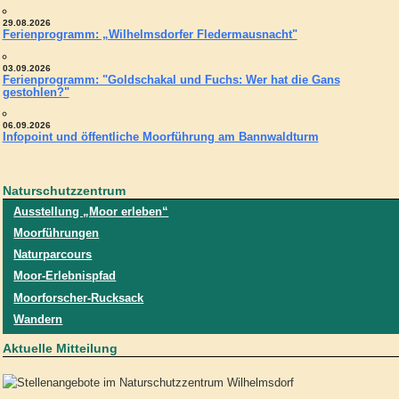
29.08.2026
Ferienprogramm: „Wilhelmsdorfer Fledermausnacht"
03.09.2026
Ferienprogramm: "Goldschakal und Fuchs: Wer hat die Gans
gestohlen?"
06.09.2026
Infopoint und öffentliche Moorführung am Bannwaldturm
Naturschutzzentrum
Ausstellung „Moor erleben“
Moorführungen
Naturparcours
Moor-Erlebnispfad
Moorforscher-Rucksack
Wandern
Aktuelle Mitteilung