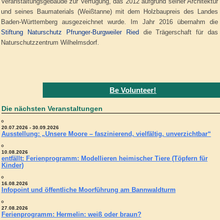
Veranstaltungsgebäude zur Verfügung, das 2012 aufgrund seiner Architektur
und seines Baumaterials (Weißtanne) mit dem Holzbaupreis des Landes
Baden-Württemberg ausgezeichnet wurde. Im Jahr 2016 übernahm die
Stiftung Naturschutz Pfrunger-Burgweiler Ried
die Trägerschaft für das
Naturschutzzentrum Wilhelmsdorf.
Be Volunteer!
Die nächsten Veranstaltungen
20.07.2026 - 30.09.2026
Ausstellung: „Unsere Moore – faszinierend, vielfältig, unverzichtbar“
10.08.2026
entfällt: Ferienprogramm: Modellieren heimischer Tiere (Töpfern für
Kinder)
16.08.2026
Infopoint und öffentliche Moorführung am Bannwaldturm
27.08.2026
Ferienprogramm: Hermelin: weiß oder braun?