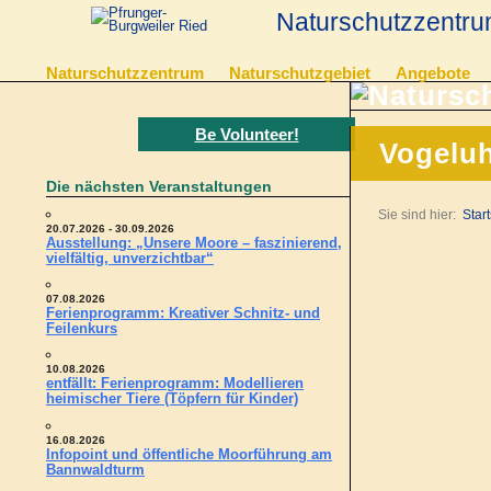
Naturschutzzentru
Naturschutzzentrum
Naturschutzgebiet
Angebote
Be Volunteer!
Vogeluh
Die nächsten Veranstaltungen
Sie sind hier:
Start
20.07.2026 - 30.09.2026
Ausstellung: „Unsere Moore – faszinierend,
vielfältig, unverzichtbar“
07.08.2026
Ferienprogramm: Kreativer Schnitz- und
Feilenkurs
10.08.2026
entfällt: Ferienprogramm: Modellieren
heimischer Tiere (Töpfern für Kinder)
16.08.2026
Infopoint und öffentliche Moorführung am
Bannwaldturm