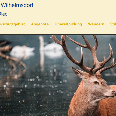
 Wilhelmsdorf
Ried
rschutzgebiet
Angebote
Umweltbildung
Wandern
Sti