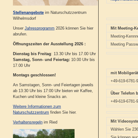
Stellenangebote
im Naturschutzzentrum
Wilhelmsdorf
Mit Meeting-K
Unser
Jahresprogramm
2026 können Sie hier
abrufen.
Meeting-Kennnu
Öffnungszeiten der Ausstellung 2026 :
Meeting Pass
Dienstag bis Freitag
: 13.30 Uhr bis 17.00 Uhr
Samstag, Sonn- und Feiertag:
10.00 Uhr bis
17.00 Uhr
mit Mobilgerät
Montags geschlossen!
+49-619-6781-
An Samstagen, Sonn- und Feiertagen jeweils
ab 13:30 Uhr bis 17:00 Uhr bieten wir Kaffee,
Über Telefon b
Kuchen und kleine Snacks an.
+49-619-6781-
Weitere Informationen zum
Naturschutzzentrum
finden Sie hier.
Mit Videosyst
Verhaltensregeln
im Ried
Wählen Sie 2
Sie können auc