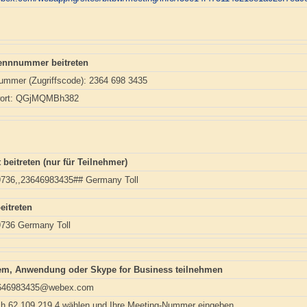
ennnummer beitreten
mmer (Zugriffscode): 2364 698 3435
wort: QGjMQMBh382
 beitreten (nur für Teilnehmer)
9736,,23646983435## Germany Toll
eitreten
9736 Germany Toll
em, Anwendung oder Skype for Business teilnehmen
3646983435@webex.com
h 62.109.219.4 wählen und Ihre Meeting-Nummer eingeben.