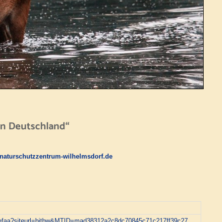
in Deutschland“
naturschutzzentrum-wilhelmsdorf.de
ed9efaa?siteurl=bitbw&MTID=mad38312a2c8dc70845c71c217ff39c27