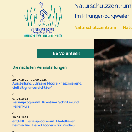
Naturschutzzentrum
Im Pfrunger-Burgweiler 
Naturschutzzentrum
Natu
Be Volunteer!
Die nächsten Veranstaltungen
20.07.2026 - 30.09.2026
Ausstellung: „Unsere Moore – faszinierend,
vielfältig, unverzichtbar“
07.08.2026
Ferienprogramm: Kreativer Schnitz- und
Feilenkurs
10.08.2026
entfällt: Ferienprogramm: Modellieren
heimischer Tiere (Töpfern für Kinder)