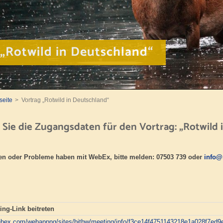
 „Rotwild in Deutschland“
seite
Vortrag „Rotwild in Deutschland“
n Sie die Zugangsdaten für den Vortrag:
„Rotwild 
gen oder Probleme haben mit WebEx, bitte melden: 07503 739 oder
info@
ng-Link beitreten
.webex.com/webappng/sites/bitbw/meeting/info/f3ce14f4751143218e1a028f7