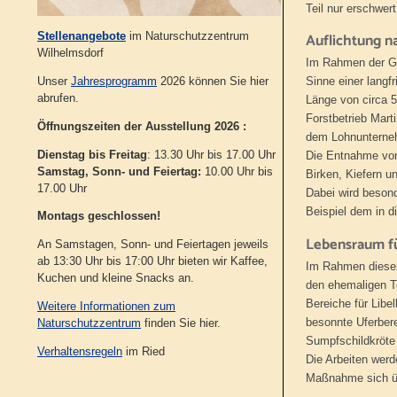
Teil nur erschwer
Stellenangebote
im Naturschutzzentrum
Auflichtung n
Wilhelmsdorf
Im Rahmen der Ge
Unser
Jahresprogramm
2026 können Sie hier
Sinne einer langf
abrufen.
Länge von circa 
Forstbetrieb Mart
Öffnungszeiten der Ausstellung 2026 :
dem Lohnunterne
Dienstag bis Freitag
: 13.30 Uhr bis 17.00 Uhr
Die Entnahme von
Samstag, Sonn- und Feiertag:
10.00 Uhr bis
Birken, Kiefern 
17.00 Uhr
Dabei wird besond
Beispiel dem in 
Montags geschlossen!
Lebensraum fü
An Samstagen, Sonn- und Feiertagen jeweils
ab 13:30 Uhr bis 17:00 Uhr bieten wir Kaffee,
Im Rahmen dieser
Kuchen und kleine Snacks an.
den ehemaligen To
Bereiche für Libe
Weitere Informationen zum
besonnte Uferber
Naturschutzzentrum
finden Sie hier.
Sumpfschildkröte
Verhaltensregeln
im Ried
Die Arbeiten werd
Maßnahme sich üb