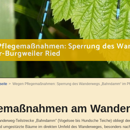
flegemaßnahmen: Sperrung des Wa
r-Burgweiler Ried
seite
Wegen Pflegemaßnahmen: Sperrung des Wanderwegs „Bahndamm“ im Pfr
gemaßnahmen am Wande
anderweg-Teilstrecke „Bahndamm“ (Vogelsee bis Hundsche Teiche) obliegt de
 umgestürzte Bäume im direkten Umfeld des Wanderweges, besonders nach 