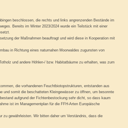
bingen beschlossen, die rechts und links angrenzenden Bestände im
weges. Bereits im Winter 2023/2024 wurde ein Teilstück mit einer
setzt.
msetzung der Maßnahmen beauftragt und wird diese in Kooperation mit
Umbau in Richtung eines naturnahen Moorwaldes zugunsten von
 Totholz und andere Höhlen-/ bzw. Habitatbäume zu erhalten, was zum
ommen, die vorhandenen Feuchtbiotopstrukturen, entstanden aus
che und somit die beschatteten Kleingewässer zu öffnen, um besonnte
umbestand aufgrund der Fichtenbestockung sehr dicht, so dass kaum
nahme ist im Managementplan für die FFH-Arten Europäische
 zu gewährleisten. Wir bitten daher um Verständnis, dass die