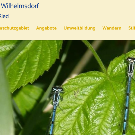
 Wilhelmsdorf
Ried
rschutzgebiet
Angebote
Umweltbildung
Wandern
Sti