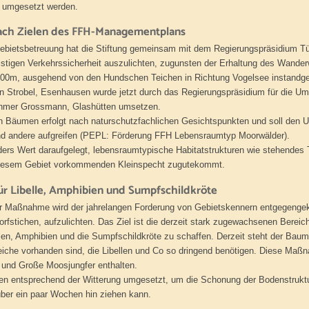
t umgesetzt werden.
ach Zielen des FFH-Managementplans
bietsbetreuung hat die Stiftung gemeinsam mit dem Regierungspräsidium Tü
ristigen Verkehrssicherheit auszulichten, zugunsten der Erhaltung des Wander
500m, ausgehend von den Hundschen Teichen in Richtung Vogelsee instandge
in Strobel, Esenhausen wurde jetzt durch das Regierungspräsidium für die U
hmer Grossmann, Glashütten umsetzen.
 Bäumen erfolgt nach naturschutzfachlichen Gesichtspunkten und soll den 
und andere aufgreifen (PEPL: Förderung FFH Lebensraumtyp Moorwälder).
ers Wert daraufgelegt, lebensraumtypische Habitatstrukturen wie stehendes
diesem Gebiet vorkommenden Kleinspecht zugutekommt.
r Libelle, Amphibien und Sumpfschildkröte
 Maßnahme wird der jahrelangen Forderung von Gebietskennern entgegengek
rfstichen, aufzulichten. Das Ziel ist die derzeit stark zugewachsenen Berei
llen, Amphibien und die Sumpfschildkröte zu schaffen. Derzeit steht der Ba
eiche vorhanden sind, die Libellen und Co so dringend benötigen. Diese Maß
 und Große Moosjungfer enthalten.
en entsprechend der Witterung umgesetzt, um die Schonung der Bodenstruktur
er ein paar Wochen hin ziehen kann.