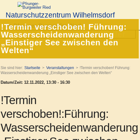
Naturschutzzentrum Wilhelmsdorf
Im Pfrunger-Burgweiler Ried
!Termin verschoben! Führung:
Wasserscheidenwanderung
„Einstiger See zwischen den
Welten“
Sie sind hier:
Startseite
Veranstaltungen
!Termin verschoben! Führung:
Wasserscheidenwanderung „Einstiger See zwischen den Welten“
Datum/Zeit: 12.11.2022, 13:30 - 16:30
!Termin
verschoben!:Führung:
Wasserscheidenwanderung