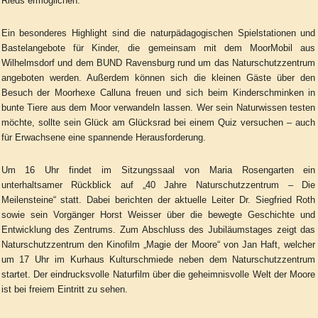
Rieds ermöglichen.
Ein besonderes Highlight sind die naturpädagogischen Spielstationen und
Bastelangebote für Kinder, die gemeinsam mit dem MoorMobil aus
Wilhelmsdorf und dem BUND Ravensburg rund um das Naturschutzzentrum
angeboten werden. Außerdem können sich die kleinen Gäste über den
Besuch der Moorhexe Calluna freuen und sich beim Kinderschminken in
bunte Tiere aus dem Moor verwandeln lassen. Wer sein Naturwissen testen
möchte, sollte sein Glück am Glücksrad bei einem Quiz versuchen – auch
für Erwachsene eine spannende Herausforderung.
Um 16 Uhr findet im Sitzungssaal von Maria Rosengarten ein
unterhaltsamer Rückblick auf „40 Jahre Naturschutzzentrum – Die
Meilensteine“ statt. Dabei berichten der aktuelle Leiter Dr. Siegfried Roth
sowie sein Vorgänger Horst Weisser über die bewegte Geschichte und
Entwicklung des Zentrums. Zum Abschluss des Jubiläumstages zeigt das
Naturschutzzentrum den Kinofilm „Magie der Moore“ von Jan Haft, welcher
um 17 Uhr im Kurhaus Kulturschmiede neben dem Naturschutzzentrum
startet. Der eindrucksvolle Naturfilm über die geheimnisvolle Welt der Moore
ist bei freiem Eintritt zu sehen.