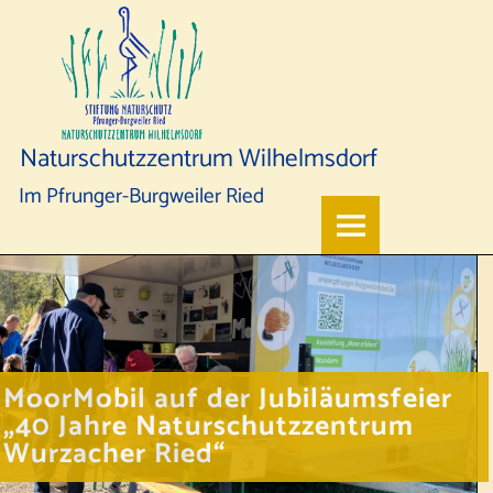
Naturschutzzentrum Wilhelmsdorf
Im Pfrunger-Burgweiler Ried
MoorMobil auf der Jubiläumsfeier
„40 Jahre Naturschutzzentrum
Wurzacher Ried“