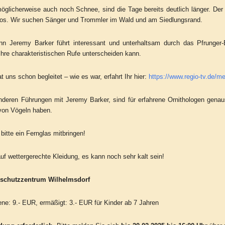
öglicherweise auch noch Schnee, sind die Tage bereits deutlich länger. Der
t los. Wir suchen Sänger und Trommler im Wald und am Siedlungsrand.
n Jeremy Barker führt interessant und unterhaltsam durch das Pfrunger-
ihre charakteristischen Rufe unterscheiden kann.
t uns schon begleitet – wie es war, erfahrt Ihr hier:
https://www.regio-tv.de/me
anderen Führungen mit Jeremy Barker, sind für erfahrene Ornithologen genau
on Vögeln haben.
itte ein Fernglas mitbringen!
auf wettergerechte Kleidung, es kann noch sehr kalt sein!
urschutzzentrum Wilhelmsdorf
ne: 9.- EUR, ermäßigt: 3.- EUR für Kinder ab 7 Jahren