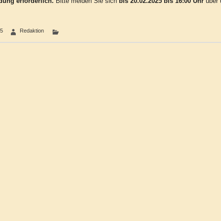
ung erforderlich.
Bitte melden Sie sich
bis 20.02.2025 bis 16:00 Uhr
über 
25
Redaktion