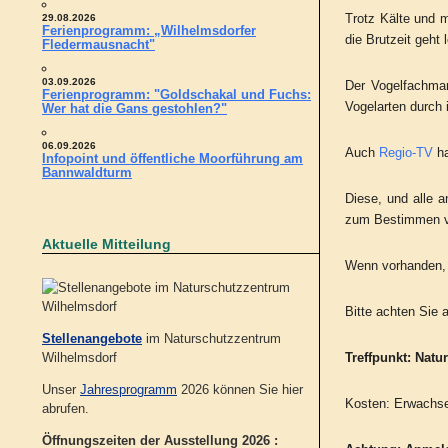
Trotz Kälte und m
29.08.2026
Ferienprogramm: „Wilhelmsdorfer
die Brutzeit geh
Fledermausnacht"
03.09.2026
Der Vogelfachman
Ferienprogramm: "Goldschakal und Fuchs:
Vogelarten durch 
Wer hat die Gans gestohlen?"
06.09.2026
Auch
Regio-TV
ha
Infopoint und öffentliche Moorführung am
Bannwaldturm
Diese, und alle 
zum Bestimmen v
Aktuelle Mitteilung
Wenn vorhanden, b
Bitte achten Sie 
Stellenangebote
im Naturschutzzentrum
Treffpunkt: Nat
Wilhelmsdorf
Unser
Jahresprogramm
2026 können Sie hier
Kosten: Erwachse
abrufen.
Öffnungszeiten der Ausstellung 2026 :