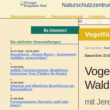
Naturschutzzentru
Naturschutzzentrum
Naturschutzgebiet
Angebote
Be Volunteer!
Vogelfü
Die nächsten Veranstaltungen
Sie sind hier:
Start
20.07.2026 - 30.09.2026
Ausstellung: „Unsere Moore – faszinierend,
Datum/Zeit: 23.02
vielfältig, unverzichtbar“
Voge
10.08.2026
entfällt: Ferienprogramm: Modellieren
heimischer Tiere (Töpfern für Kinder)
Wald
16.08.2026
Infopoint und öffentliche Moorführung am
Bannwaldturm
27.08.2026
mit Jer
Ferienprogramm: Hermelin: weiß oder
braun?