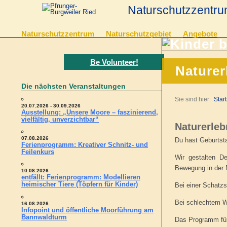
Naturschutzzentru
Naturschutzzentrum
Naturschutzgebiet
Angebote
Be Volunteer!
Naturer
Die nächsten Veranstaltungen
Sie sind hier:
Start
20.07.2026 - 30.09.2026
Ausstellung: „Unsere Moore – faszinierend,
vielfältig, unverzichtbar“
Naturerleb
07.08.2026
Du hast Geburtsta
Ferienprogramm: Kreativer Schnitz- und
Feilenkurs
Wir gestalten D
Bewegung in der N
10.08.2026
entfällt: Ferienprogramm: Modellieren
heimischer Tiere (Töpfern für Kinder)
Bei einer Schatzs
Bei schlechtem We
16.08.2026
Infopoint und öffentliche Moorführung am
Bannwaldturm
Das Programm für