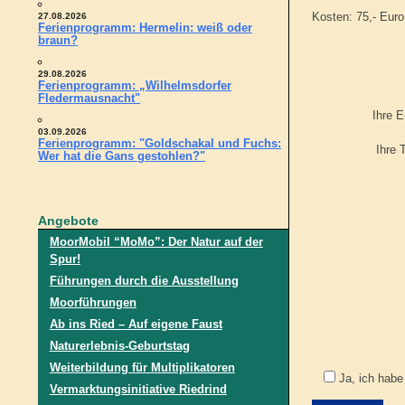
Kosten: 75,- Euro
27.08.2026
Ferienprogramm: Hermelin: weiß oder
braun?
29.08.2026
Ferienprogramm: „Wilhelmsdorfer
Fledermausnacht"
Ihre E
03.09.2026
Ferienprogramm: "Goldschakal und Fuchs:
Ihre 
Wer hat die Gans gestohlen?"
Angebote
MoorMobil “MoMo”: Der Natur auf der
Spur!
Führungen durch die Ausstellung
Moorführungen
Ab ins Ried – Auf eigene Faust
Naturerlebnis-Geburtstag
Weiterbildung für Multiplikatoren
Ja, ich habe
Vermarktungsinitiative Riedrind