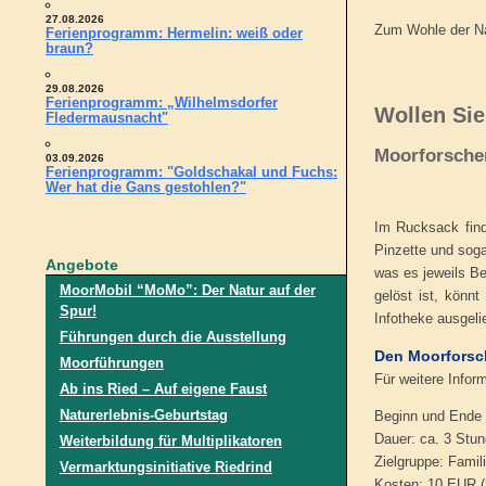
27.08.2026
Zum Wohle der Nat
Ferienprogramm: Hermelin: weiß oder
braun?
29.08.2026
Ferienprogramm: „Wilhelmsdorfer
Wollen Si
Fledermausnacht"
Moorforsche
03.09.2026
Ferienprogramm: "Goldschakal und Fuchs:
Wer hat die Gans gestohlen?"
Im Rucksack find
Pinzette und soga
Angebote
was es jeweils B
MoorMobil “MoMo”: Der Natur auf der
gelöst ist, könn
Spur!
Infotheke ausgeli
Führungen durch die Ausstellung
Den Moorforsch
Moorführungen
Für weitere Infor
Ab ins Ried – Auf eigene Faust
Naturerlebnis-Geburtstag
Beginn und Ende 
Dauer: ca. 3 Stu
Weiterbildung für Multiplikatoren
Zielgruppe: Famil
Vermarktungsinitiative Riedrind
Kosten: 10 EUR (z