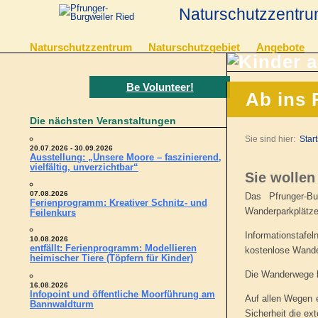
Naturschutzzentru
Naturschutzzentrum
Naturschutzgebiet
Angebote
Be Volunteer!
Ab ins 
Die nächsten Veranstaltungen
Sie sind hier:
Start
20.07.2026 - 30.09.2026
Ausstellung: „Unsere Moore – faszinierend,
vielfältig, unverzichtbar“
Sie wollen
07.08.2026
Das Pfrunger-B
Ferienprogramm: Kreativer Schnitz- und
Wanderparkplätze
Feilenkurs
Informationstafe
10.08.2026
entfällt: Ferienprogramm: Modellieren
kostenlose Wande
heimischer Tiere (Töpfern für Kinder)
Die Wanderwege kö
16.08.2026
Infopoint und öffentliche Moorführung am
Auf allen Wegen e
Bannwaldturm
Sicherheit die ex