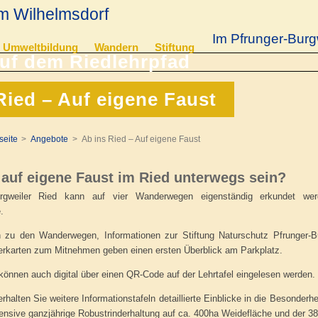
m Wilhelmsdorf
Im Pfrunger-Burg
Umweltbildung
Wandern
Stiftung
Ried – Auf eigene Faust
seite
Angebote
Ab ins Ried – Auf eigene Faust
 auf eigene Faust im Ried unterwegs sein?
urgweiler Ried kann auf vier Wanderwegen eigenständig erkundet we
.
ln zu den Wanderwegen, Informationen zur Stiftung Naturschutz Pfrunger-
rkarten zum Mitnehmen geben einen ersten Überblick am Parkplatz.
nnen auch digital über einen QR-Code auf der Lehrtafel eingelesen werden. Si
rhalten Sie weitere Informationstafeln detaillierte Einblicke in die Besonderh
tensive ganzjährige Robustrinderhaltung auf ca. 400ha Weidefläche und der 