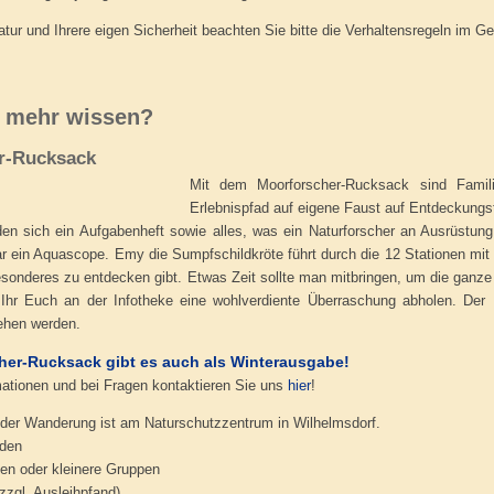
ur und Ihrere eigen Sicherheit beachten Sie bitte die Verhaltensregeln im Ge
e mehr wissen?
r-Rucksack
Mit dem Moorforscher-Rucksack sind Famil
Erlebnispfad auf eigene Faust auf Entdeckungs
en sich ein Aufgabenheft sowie alles, was ein Naturforscher an Ausrüstun
r ein Aquascope. Emy die Sumpfschildkröte führt durch die 12 Stationen mit 
esonderes zu entdecken gibt. Etwas Zeit sollte man mitbringen, um die gan
t Ihr Euch an der Infotheke eine wohlverdiente Überraschung abholen. De
ehen werden.
er-Rucksack gibt es auch als Winterausgabe!
mationen und bei Fragen kontaktieren Sie uns
hier
!
der Wanderung ist am Naturschutzzentrum in Wilhelmsdorf.
nden
ien oder kleinere Gruppen
zgl. Ausleihpfand)