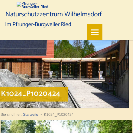
Naturschutzzentrum Wilhelmsdorf
Im Pfrunger-Burgweiler Ried
K1024_P1020424
Sie sind hier:
Startseite
K1024_P1020424