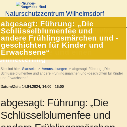
Naturschutzzentrum Wilhelmsdorf
abgesagt: Führung: „Die
Im Pfrunger-Burgweiler Ried
Schlüsselblumenfee und
andere Frühlingsmärchen und -
geschichten für Kinder und
Erwachsene“
Sie sind hier:
Startseite
Veranstaltungen
abgesagt: Führung: „Die
Schlüsselblumenfee und andere Frühlingsmärchen und -geschichten für Kinder
und Erwachsene“
Datum/Zeit: 14.04.2024, 14:00 - 16:00
abgesagt: Führung: „Die
Schlüsselblumenfee und