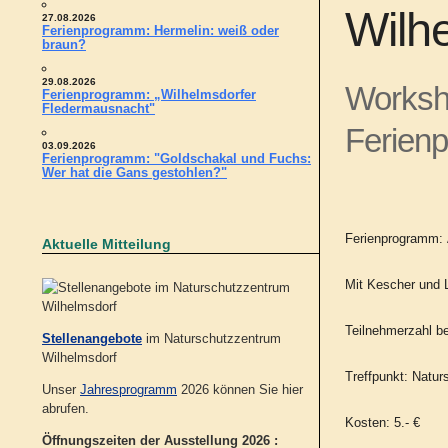
Wilh
27.08.2026
Ferienprogramm: Hermelin: weiß oder
braun?
29.08.2026
Worksh
Ferienprogramm: „Wilhelmsdorfer
Fledermausnacht"
Ferien
03.09.2026
Ferienprogramm: "Goldschakal und Fuchs:
Wer hat die Gans gestohlen?"
Ferienprogramm:
Aktuelle Mitteilung
Mit Kescher und
Teilnehmerzahl be
Stellenangebote
im Naturschutzzentrum
Wilhelmsdorf
Treffpunkt: Natu
Unser
Jahresprogramm
2026 können Sie hier
abrufen.
Kosten: 5.- €
Öffnungszeiten der Ausstellung 2026 :