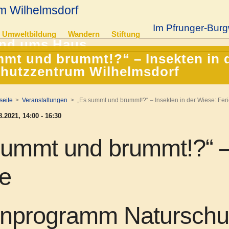
m Wilhelmsdorf
Im Pfrunger-Burg
Umweltbildung
Wandern
Stiftung
mt und brummt!?“ – Insekten in 
chutzzentrum Wilhelmsdorf
seite
Veranstaltungen
„Es summt und brummt!?“ – Insekten in der Wiese: Fe
.2021, 14:00 - 16:30
summt und brummt!?“ – 
e
enprogramm Naturschu