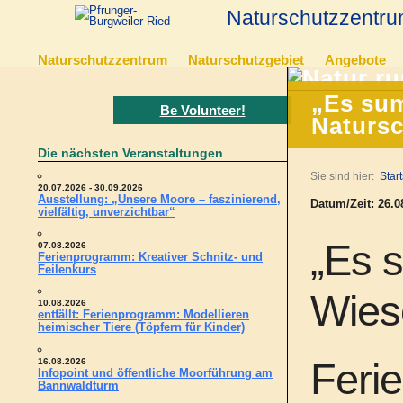
Naturschutzzentru
Naturschutzzentrum
Naturschutzgebiet
Angebote
„Es sum
Be Volunteer!
Naturs
Die nächsten Veranstaltungen
Sie sind hier:
Start
20.07.2026 - 30.09.2026
Ausstellung: „Unsere Moore – faszinierend,
Datum/Zeit: 26.08
vielfältig, unverzichtbar“
„Es 
07.08.2026
Ferienprogramm: Kreativer Schnitz- und
Feilenkurs
Wies
10.08.2026
entfällt: Ferienprogramm: Modellieren
heimischer Tiere (Töpfern für Kinder)
16.08.2026
Feri
Infopoint und öffentliche Moorführung am
Bannwaldturm