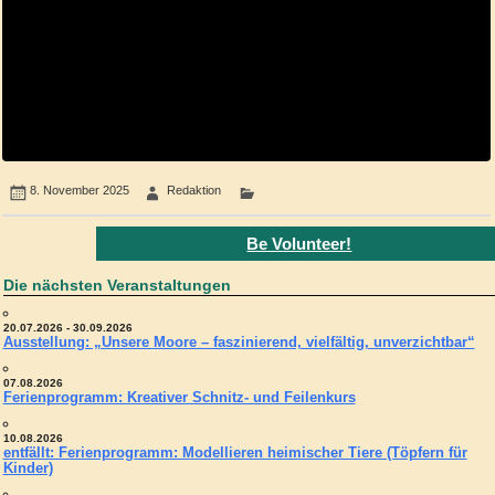
8. November 2025
Redaktion
Be Volunteer!
Die nächsten Veranstaltungen
20.07.2026 - 30.09.2026
Ausstellung: „Unsere Moore – faszinierend, vielfältig, unverzichtbar“
07.08.2026
Ferienprogramm: Kreativer Schnitz- und Feilenkurs
10.08.2026
entfällt: Ferienprogramm: Modellieren heimischer Tiere (Töpfern für
Kinder)