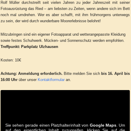
Rolf Müller durchstreift seit vielen Jahren zu jeder Jahreszeit mit seiner
Fotoausrüstung das Ried – am liebsten zu Zeiten,
wenn andere sich im Bett
noch mal umdrehen. Wer es aber schafft, mit ihm frühmorgens unterwegs
zu sein, der wird durch wunderbare Moorerlebnisse belohnt!
Mitzubringen sind ein eigener Fotoapparat und wetterangepasste Kleidung
sowie festes Schuhwerk. Mücken- und Sonnenschutz werden empfohlen.
Treffpunkt: Parkplatz Ulzhausen
Kosten: 10€
Achtung:
Anmeldung erforderlich.
Bitte melden Sie sich
bis 16. April bis
16:00 Uhr
über unser
Kontaktformular
an.
Sie sehen gerade einen Platzhalterinhalt von
Google Maps
. Um
auf den eigentlichen Inhalt zuzugreifen, klicken Sie auf die