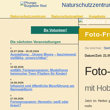
Naturschutzzentru
Naturschutzzentrum
Naturschutzgebiet
Angebote
Be Volunteer!
Foto-F
Die nächsten Veranstaltungen
Sie sind hier:
Start
20.07.2026 - 30.09.2026
Ausstellung: „Unsere Moore – faszinierend,
Datum/Zeit: 21.09
vielfältig, unverzichtbar“
Foto
10.08.2026
entfällt: Ferienprogramm: Modellieren
heimischer Tiere (Töpfern für Kinder)
16.08.2026
mit Hob
Infopoint und öffentliche Moorführung am
Bannwaldturm
27.08.2026
Jetzt im Herbst 
Ferienprogramm: Hermelin: weiß oder
braun?
mehr.