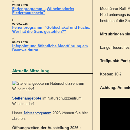
29.08.2026
Moorführer Rolf M
Ferienprogramm: „Wilhelmsdorfer
Fledermausnacht"
Ried unterwegs is
besten auf die Sp
03.09.2026
Ferienprogramm: "Goldschakal und Fuchs:
Wer hat die Gans gestohlen?"
Mitzubringen
sin
06.09.2026
Infopoint und öffentliche Moorführung am
Lange Hosen, fes
Bannwaldturm
Treffpunkt: Par
Aktuelle Mitteilung
Kosten: 10 €
Achtung:
Anmeld
Stellenangebote
im Naturschutzzentrum
Wilhelmsdorf
Unser
Jahresprogramm
2026 können Sie hier
abrufen.
Öffnungszeiten der Ausstellung 2026 :