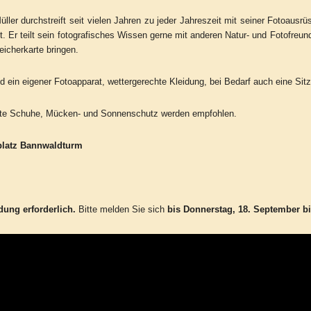
üller durchstreift seit vielen Jahren zu jeder Jahreszeit mit seiner Fotoau
t. Er teilt sein fotografisches Wissen gerne mit anderen Natur- und Fotofreun
eicherkarte bringen.
d ein eigener Fotoapparat, wettergerechte Kleidung, bei Bedarf auch eine Sit
te Schuhe, Mücken- und Sonnenschutz werden empfohlen.
kplatz Bannwaldturm
ung erforderlich.
Bitte melden Sie sich
bis Donnerstag, 18. September b