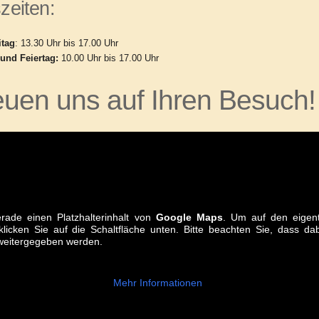
zeiten:
itag
: 13.30 Uhr bis 17.00 Uhr
und Feiertag:
10.00 Uhr bis 17.00 Uhr
euen uns auf Ihren Besuch!
rade einen Platzhalterinhalt von
Google Maps
. Um auf den eigent
klicken Sie auf die Schaltfläche unten. Bitte beachten Sie, dass d
 weitergegeben werden.
Mehr Informationen