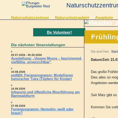
Naturschutzzentru
Naturschutzzentrum
Naturschutzgebiet
Angebote
Be Volunteer!
Frühlin
Die nächsten Veranstaltungen
Sie sind hier:
Start
20.07.2026 - 30.09.2026
Ausstellung: „Unsere Moore – faszinierend,
Datum/Zeit: 21.0
vielfältig, unverzichtbar“
Das große Frühli
10.08.2026
entfällt: Ferienprogramm: Modellieren
Dies alles ist mö
heimischer Tiere (Töpfern für Kinder)
Angeboten werden 
16.08.2026
Infopoint und öffentliche Moorführung am
Seit März gibt es
Bannwaldturm
27.08.2026
Kommen Sie vorbei
Ferienprogramm: Hermelin: weiß oder
braun?