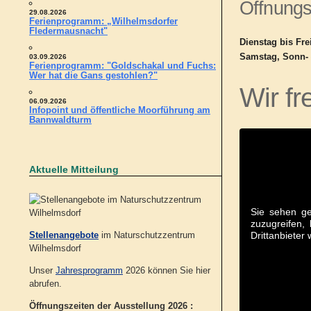
Öffnungs
29.08.2026
Ferienprogramm: „Wilhelmsdorfer
Fledermausnacht"
Dienstag bis Fre
Samstag, Sonn- 
03.09.2026
Ferienprogramm: "Goldschakal und Fuchs:
Wer hat die Gans gestohlen?"
Wir fr
06.09.2026
Infopoint und öffentliche Moorführung am
Bannwaldturm
Aktuelle Mitteilung
Sie sehen ge
zuzugreifen, 
Drittanbieter
Stellenangebote
im Naturschutzzentrum
Wilhelmsdorf
Unser
Jahresprogramm
2026 können Sie hier
abrufen.
Öffnungszeiten der Ausstellung 2026 :