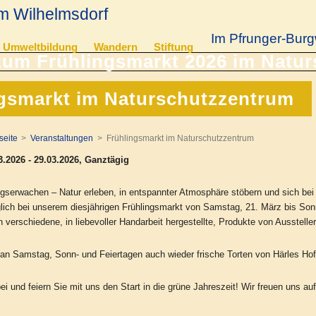
m Wilhelmsdorf
Im Pfrunger-Burg
Umweltbildung
Wandern
Stiftung
gsmarkt im Naturschutzzentrum
seite
Veranstaltungen
Frühlingsmarkt im Naturschutzzentrum
3.2026 - 29.03.2026, Ganztägig
ngserwachen – Natur erleben, in entspannter Atmosphäre stöbern und sich b
glich bei unserem diesjährigen Frühlingsmarkt von Samstag, 21. März bis So
verschiedene, in liebevoller Handarbeit hergestellte, Produkte von Ausstelle
 an Samstag, Sonn- und Feiertagen auch wieder frische Torten von Härles Hof
 und feiern Sie mit uns den Start in die grüne Jahreszeit! Wir freuen uns auf