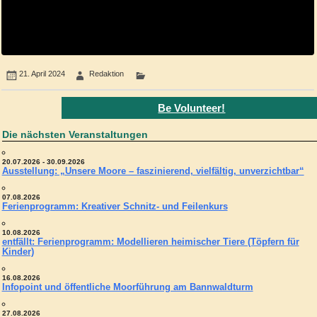
21. April 2024
Redaktion
Be Volunteer!
Die nächsten Veranstaltungen
20.07.2026 - 30.09.2026
Ausstellung: „Unsere Moore – faszinierend, vielfältig, unverzichtbar“
07.08.2026
Ferienprogramm: Kreativer Schnitz- und Feilenkurs
10.08.2026
entfällt: Ferienprogramm: Modellieren heimischer Tiere (Töpfern für
Kinder)
16.08.2026
Infopoint und öffentliche Moorführung am Bannwaldturm
27.08.2026