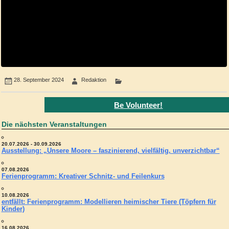
28. September 2024
Redaktion
Be Volunteer!
Die nächsten Veranstaltungen
20.07.2026 - 30.09.2026
Ausstellung: „Unsere Moore – faszinierend, vielfältig, unverzichtbar“
07.08.2026
Ferienprogramm: Kreativer Schnitz- und Feilenkurs
10.08.2026
entfällt: Ferienprogramm: Modellieren heimischer Tiere (Töpfern für
Kinder)
16.08.2026