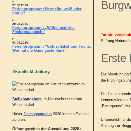
Burgwe
27.08.2026
Ferienprogramm: Hermelin: weiß oder
braun?
29.08.2026
Ferienprogramm: „Wilhelmsdorfer
Fledermausnacht"
Termin verschob
Stiftung Natursch
03.09.2026
Ferienprogramm: "Goldschakal und Fuchs:
Wer hat die Gans gestohlen?"
Erste
Aktuelle Mitteilung
Die Moorführung f
die Frühlingsblüh
Die
Teilnehmende
Stellenangebote
im Naturschutzzentrum
kennenzulernen. D
Wilhelmsdorf
„Background“ daz
Unser
Jahresprogramm
2026 können Sie hier
Erforderlich für 
abrufen.
Anstieg zur Ring
Öffnungszeiten der Ausstellung 2026 :