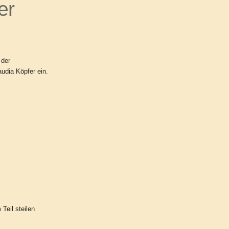
er
 der
audia Köpfer ein.
Teil steilen