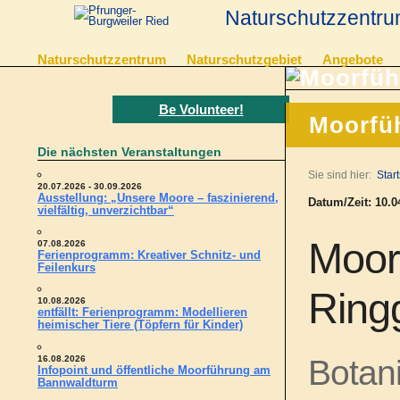
Naturschutzzentru
Naturschutzzentrum
Naturschutzgebiet
Angebote
Be Volunteer!
Moorfüh
Die nächsten Veranstaltungen
Sie sind hier:
Start
20.07.2026 - 30.09.2026
Ausstellung: „Unsere Moore – faszinierend,
Datum/Zeit: 10.04
vielfältig, unverzichtbar“
Moor
07.08.2026
Ferienprogramm: Kreativer Schnitz- und
Feilenkurs
Ring
10.08.2026
entfällt: Ferienprogramm: Modellieren
heimischer Tiere (Töpfern für Kinder)
16.08.2026
Botan
Infopoint und öffentliche Moorführung am
Bannwaldturm