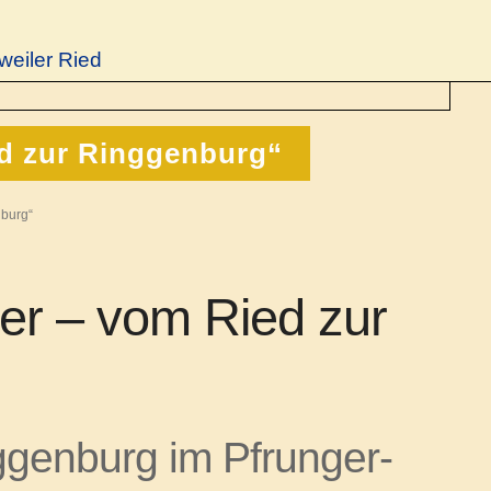
weiler Ried
d zur Ringgenburg“
nburg“
er – vom Ried zur
ggenburg im Pfrunger-