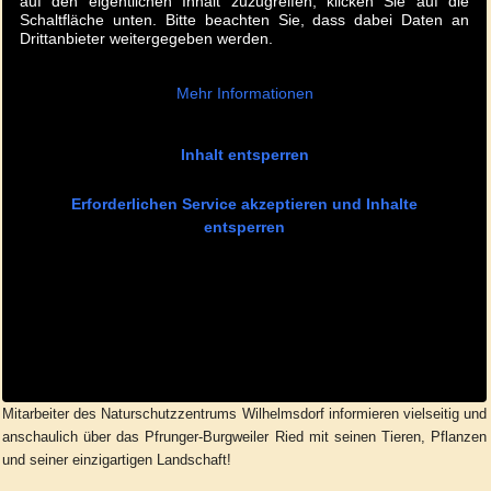
auf den eigentlichen Inhalt zuzugreifen, klicken Sie auf die
Schaltfläche unten. Bitte beachten Sie, dass dabei Daten an
Drittanbieter weitergegeben werden.
Mehr Informationen
Inhalt entsperren
Erforderlichen Service akzeptieren und Inhalte
entsperren
Mitarbeiter des Naturschutzzentrums Wilhelmsdorf informieren vielseitig und
anschaulich über das Pfrunger-Burgweiler Ried mit seinen Tieren, Pflanzen
und seiner einzigartigen Landschaft!