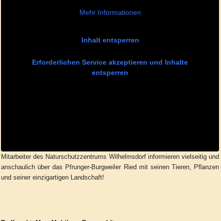
Mehr Informationen
Inhalt entsperren
Erforderlichen Service akzeptieren und Inhalte
entsperren
Mitarbeiter des Naturschutzzentrums Wilhelmsdorf informieren vielseitig und
anschaulich über das Pfrunger-Burgweiler Ried mit seinen Tieren, Pflanzen
und seiner einzigartigen Landschaft!