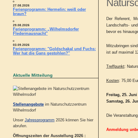
Natursc
27.08.2026
Ferienprogramm: Hermelin: weiß oder
braun?
Der Referent, Mo
Landschafts- und
29.08.2026
Ferienprogramm: „Wilhelmsdorfer
bevor es hinausge
Fledermausnacht"
03.09.2026
Mitzubringen sind
Ferienprogramm: "Goldschakal und Fuchs:
ist auf maximal 1
Wer hat die Gans gestohlen?"
Treffpunkt
: Natur
Aktuelle Mitteilung
Kosten
: 75,00 Eu
Freitag, 25. Juni
Samstag, 26. Juni
Stellenangebote
im Naturschutzzentrum
Wilhelmsdorf
Die Veranstaltung
Unser
Jahresprogramm
2026 können Sie hier
abrufen.
Anmeldung unbed
Öffnungszeiten der Ausstellung 2026 :