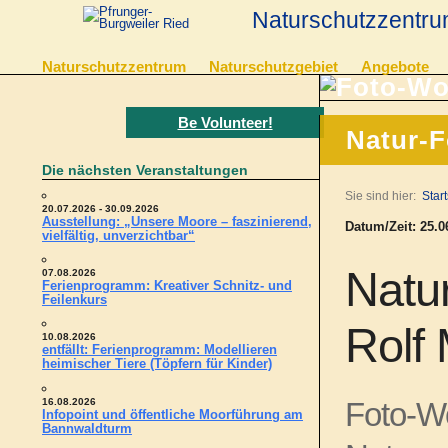
Naturschutzzentru
Naturschutzzentrum
Naturschutzgebiet
Angebote
Be Volunteer!
Natur-F
Die nächsten Veranstaltungen
Sie sind hier:
Start
20.07.2026 - 30.09.2026
Ausstellung: „Unsere Moore – faszinierend,
Datum/Zeit: 25.06
vielfältig, unverzichtbar“
Natur
07.08.2026
Ferienprogramm: Kreativer Schnitz- und
Feilenkurs
Rolf 
10.08.2026
entfällt: Ferienprogramm: Modellieren
heimischer Tiere (Töpfern für Kinder)
16.08.2026
Foto-Wo
Infopoint und öffentliche Moorführung am
Bannwaldturm