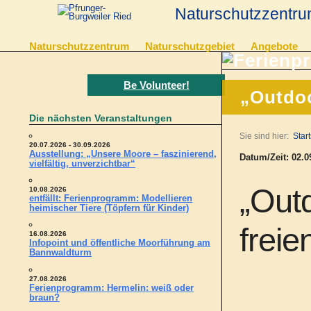
Naturschutzzentru
Naturschutzzentrum
Naturschutzgebiet
Angebote
Be Volunteer!
„Outdo
Die nächsten Veranstaltungen
Sie sind hier:
Start
20.07.2026 - 30.09.2026
Ausstellung: „Unsere Moore – faszinierend,
Datum/Zeit: 02.09
vielfältig, unverzichtbar“
„Outd
10.08.2026
entfällt: Ferienprogramm: Modellieren
heimischer Tiere (Töpfern für Kinder)
freie
16.08.2026
Infopoint und öffentliche Moorführung am
Bannwaldturm
27.08.2026
Ferienprogramm: Hermelin: weiß oder
braun?