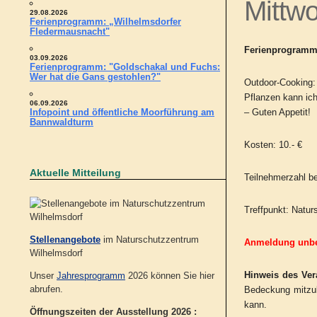
Mittw
29.08.2026
Ferienprogramm: „Wilhelmsdorfer
Fledermausnacht"
Ferienprogramm 
03.09.2026
Ferienprogramm: "Goldschakal und Fuchs:
Wer hat die Gans gestohlen?"
Outdoor-Cooking
Pflanzen kann ic
06.09.2026
– Guten Appetit!
Infopoint und öffentliche Moorführung am
Bannwaldturm
Kosten: 10.- €
Aktuelle Mitteilung
Teilnehmerzahl be
Treffpunkt: Natu
Stellenangebote
im Naturschutzzentrum
Anmeldung unbed
Wilhelmsdorf
Hinweis des Vera
Unser
Jahresprogramm
2026 können Sie hier
abrufen.
Bedeckung mitzub
kann.
Öffnungszeiten der Ausstellung 2026 :