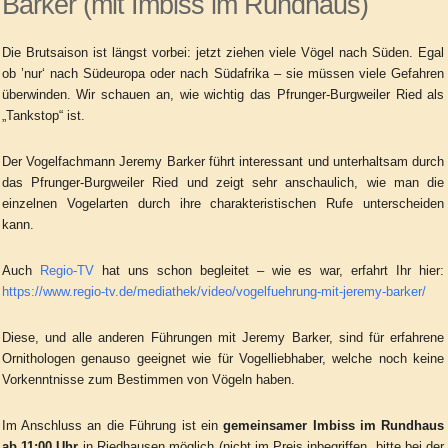
Barker (mit Imbiss im Rundhaus)
Die Brutsaison ist längst vorbei: jetzt ziehen viele Vögel nach Süden. Egal
ob ’nur‘ nach Südeuropa oder nach Südafrika – sie müssen viele Gefahren
überwinden. Wir schauen an, wie wichtig das Pfrunger-Burgweiler Ried als
„Tankstop“ ist.
Der Vogelfachmann Jeremy Barker führt interessant und unterhaltsam durch
das Pfrunger-Burgweiler Ried und zeigt sehr anschaulich, wie man die
einzelnen Vogelarten durch ihre charakteristischen Rufe unterscheiden
kann.
Auch
Regio-TV
hat uns schon begleitet – wie es war, erfahrt Ihr hier:
https://www.regio-tv.de/mediathek/video/vogelfuehrung-mit-jeremy-barker/
Diese, und alle anderen Führungen mit Jeremy Barker, sind für erfahrene
Ornithologen genauso geeignet wie für Vogelliebhaber, welche noch keine
Vorkenntnisse zum Bestimmen von Vögeln haben.
Im Anschluss an die Führung ist ein
gemeinsamer Imbiss im Rundhaus
ab 11:00 Uhr
in Riedhausen möglich (nicht im Preis inbegriffen, bitte bei der