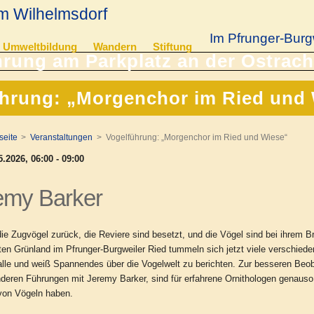
m Wilhelmsdorf
Im Pfrunger-Burg
Umweltbildung
Wandern
Stiftung
hrung: „Morgenchor im Ried und
seite
Veranstaltungen
Vogelführung: „Morgenchor im Ried und Wiese“
.2026, 06:00 - 09:00
emy Barker
ie Zugvögel zurück, die Reviere sind besetzt, und die Vögel sind bei ihrem
ten Grünland im Pfrunger-Burgweiler Ried tummeln sich jetzt viele verschie
alle und weiß Spannendes über die Vogelwelt zu berichten. Zur besseren Beo
nderen Führungen mit Jeremy Barker, sind für erfahrene Ornithologen genauso
on Vögeln haben.