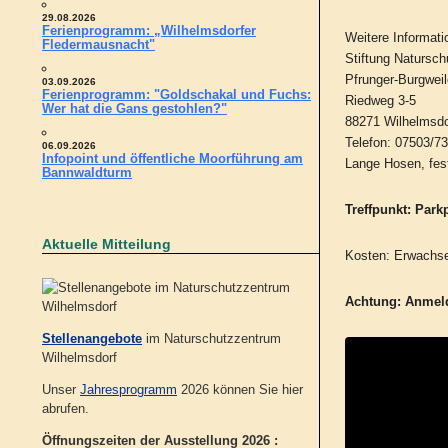
29.08.2026
Ferienprogramm: „Wilhelmsdorfer
Weitere Informati
Fledermausnacht"
Stiftung Natursch
Pfrunger-Burgweil
03.09.2026
Ferienprogramm: "Goldschakal und Fuchs:
Riedweg 3-5
Wer hat die Gans gestohlen?"
88271 Wilhelmsdo
Telefon: 07503/73
06.09.2026
Infopoint und öffentliche Moorführung am
Lange Hosen, fes
Bannwaldturm
Treffpunkt: Park
Aktuelle Mitteilung
Kosten: Erwachse
Achtung:
Anmeld
Stellenangebote
im Naturschutzzentrum
Wilhelmsdorf
Unser
Jahresprogramm
2026 können Sie hier
abrufen.
Öffnungszeiten der Ausstellung 2026 :