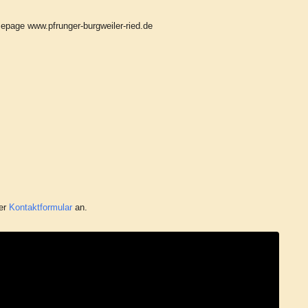
mepage www.pfrunger-burgweiler-ried.de
er
Kontaktformular
an.