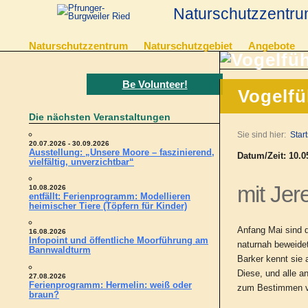
Naturschutzzentru
Naturschutzzentrum
Naturschutzgebiet
Angebote
Be Volunteer!
Vogelfü
Die nächsten Veranstaltungen
Sie sind hier:
Start
20.07.2026 - 30.09.2026
Ausstellung: „Unsere Moore – faszinierend,
Datum/Zeit: 10.05
vielfältig, unverzichtbar“
mit Jer
10.08.2026
entfällt: Ferienprogramm: Modellieren
heimischer Tiere (Töpfern für Kinder)
Anfang Mai sind d
16.08.2026
Infopoint und öffentliche Moorführung am
naturnah beweide
Bannwaldturm
Barker kennt sie 
Diese, und alle a
27.08.2026
Ferienprogramm: Hermelin: weiß oder
zum Bestimmen v
braun?