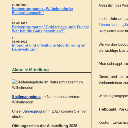
Anlässlich des Wor
29.08.2026
Ferienprogramm: „Wilhelmsdorfer
Fledermausnacht"
Jedes Jahr am z
03.09.2026
Thema lautet
„Sc
Ferienprogramm: "Goldschakal und Fuchs:
Wer hat die Gans gestohlen?"
BUrgweiler Ried fü
06.09.2026
Wir werden beoba
Infopoint und öffentliche Moorführung am
Bannwaldturm
die wichtige Bezi
Also schnappt Eu
Aktuelle Mitteilung
Diese, und alle 
Vorkenntnisse zu
Witterungsangepas
Stellenangebote
im Naturschutzzentrum
Wilhelmsdorf
Treffpunkt: Park
Unser
Jahresprogramm
2026 können Sie hier
abrufen.
Kosten: Erwachse
Öffnungszeiten der Ausstellung 2026 :