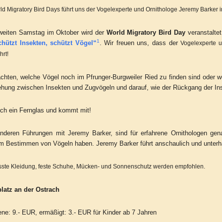
ld Migratory Bird Days führt uns der Vogelexperte und Ornithologe Jeremy Barker i
weiten Samstag im Oktober wird der
World Migratory Bird Day
veranstalte
1
hützt Insekten, schützt Vögel“
. Wir freuen uns, dass der
Vogelexperte u
hrt!
chten, welche Vögel noch im Pfrunger-Burgweiler Ried zu finden sind oder 
ehung zwischen Insekten und Zugvögeln und darauf, wie der Rückgang der Ins
ch ein Fernglas und kommt mit!
anderen Führungen mit Jeremy Barker, sind für erfahrene Ornithologen gen
m Bestimmen von Vögeln haben. Jeremy Barker führt anschaulich und unterhal
ste Kleidung, feste Schuhe, Mücken- und Sonnenschutz werden empfohlen.
platz an der Ostrach
ne: 9.- EUR, ermäßigt: 3.- EUR für Kinder ab 7 Jahren