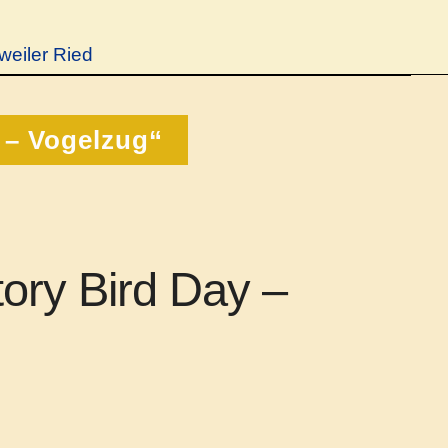
weiler Ried
 – Vogelzug“
tory Bird Day –