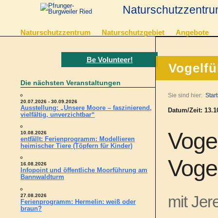
Naturschutzzentru
Naturschutzzentrum
Naturschutzgebiet
Angebote
Be Volunteer!
Vogelfü
Die nächsten Veranstaltungen
Sie sind hier:
Start
20.07.2026 - 30.09.2026
Ausstellung: „Unsere Moore – faszinierend,
Datum/Zeit: 13.10
vielfältig, unverzichtbar“
Vogel
10.08.2026
entfällt: Ferienprogramm: Modellieren
heimischer Tiere (Töpfern für Kinder)
Voge
16.08.2026
Infopoint und öffentliche Moorführung am
Bannwaldturm
27.08.2026
mit Jer
Ferienprogramm: Hermelin: weiß oder
braun?