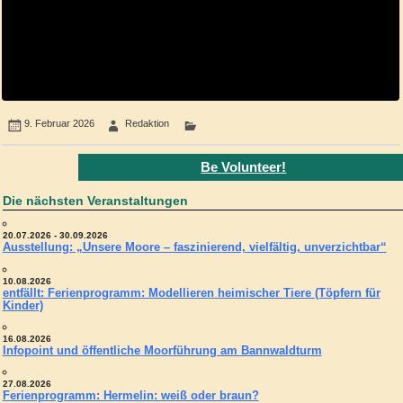
9. Februar 2026
Redaktion
Be Volunteer!
Die nächsten Veranstaltungen
20.07.2026 - 30.09.2026
Ausstellung: „Unsere Moore – faszinierend, vielfältig, unverzichtbar“
10.08.2026
entfällt: Ferienprogramm: Modellieren heimischer Tiere (Töpfern für
Kinder)
16.08.2026
Infopoint und öffentliche Moorführung am Bannwaldturm
27.08.2026
Ferienprogramm: Hermelin: weiß oder braun?