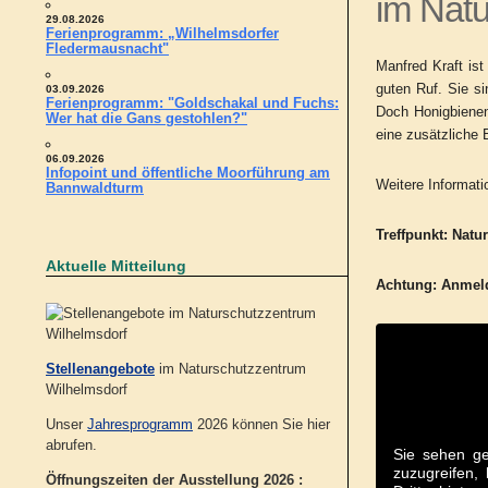
im Natu
29.08.2026
Ferienprogramm: „Wilhelmsdorfer
Fledermausnacht"
Manfred Kraft is
guten Ruf. Sie s
03.09.2026
Ferienprogramm: "Goldschakal und Fuchs:
Doch Honigbienen
Wer hat die Gans gestohlen?"
eine zusätzliche 
06.09.2026
Infopoint und öffentliche Moorführung am
Weitere Informati
Bannwaldturm
Treffpunkt: Nat
Aktuelle Mitteilung
Achtung:
Anmeld
Stellenangebote
im Naturschutzzentrum
Wilhelmsdorf
Unser
Jahresprogramm
2026 können Sie hier
abrufen.
Sie sehen ge
zuzugreifen, 
Öffnungszeiten der Ausstellung 2026 :