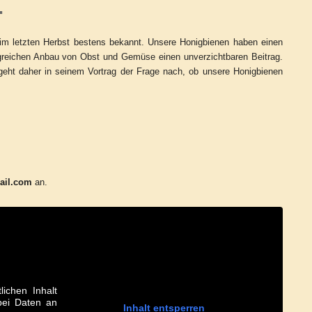
.
im letzten Herbst bestens bekannt. Unsere Honigbienen haben einen
greichen Anbau von Obst und Gemüse einen unverzichtbaren Beitrag.
eht daher in seinem Vortrag der Frage nach, ob unsere Honigbienen
mail.com
an.
lichen Inhalt
abei Daten an
Inhalt entsperren