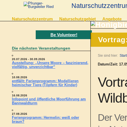
Naturschutzzentru
Naturschutzzentrum
Naturschutzgebiet
Angebote
Be Volunteer!
Vortrag
Die nächsten Veranstaltungen
Sie sind hier:
Start
20.07.2026 - 30.09.2026
Ausstellung: „Unsere Moore – faszinierend,
Datum/Zeit: 17.05
vielfältig, unverzichtbar“
Vortr
10.08.2026
entfällt: Ferienprogramm: Modellieren
heimischer Tiere (Töpfern für Kinder)
Wild
16.08.2026
Infopoint und öffentliche Moorführung am
Bannwaldturm
27.08.2026
Der Ver
Ferienprogramm: Hermelin: weiß oder
braun?