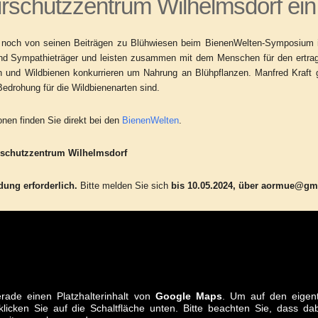
rschutzzentrum Wilhelmsdorf ein
t noch von seinen Beiträgen zu Blühwiesen beim BienenWelten-Symposium 
ind Sympathieträger und leisten zusammen mit dem Menschen für den ertra
 und Wildbienen konkurrieren um Nahrung an Blühpflanzen. Manfred Kraft g
Bedrohung für die Wildbienenarten sind.
onen finden Sie direkt bei den
BienenWelten
.
urschutzzentrum Wilhelmsdorf
ung erforderlich.
Bitte melden Sie sich
bis 10.05.2024, über aormue@g
rade einen Platzhalterinhalt von
Google Maps
. Um auf den eigent
klicken Sie auf die Schaltfläche unten. Bitte beachten Sie, dass d