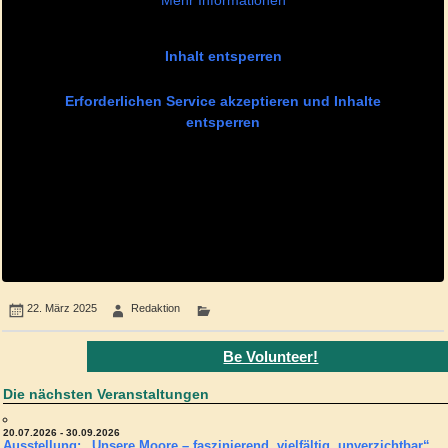
Mehr Informationen
Inhalt entsperren
Erforderlichen Service akzeptieren und Inhalte
entsperren
22. März 2025
Redaktion
Be Volunteer!
Die nächsten Veranstaltungen
20.07.2026 - 30.09.2026
Ausstellung: „Unsere Moore – faszinierend, vielfältig, unverzichtbar“