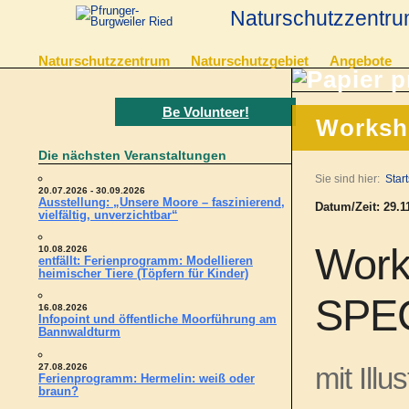
Naturschutzzentru
Naturschutzzentrum
Naturschutzgebiet
Angebote
Be Volunteer!
Worksh
Die nächsten Veranstaltungen
Sie sind hier:
Start
20.07.2026 - 30.09.2026
Ausstellung: „Unsere Moore – faszinierend,
Datum/Zeit: 29.11
vielfältig, unverzichtbar“
Work
10.08.2026
entfällt: Ferienprogramm: Modellieren
heimischer Tiere (Töpfern für Kinder)
SPEC
16.08.2026
Infopoint und öffentliche Moorführung am
Bannwaldturm
27.08.2026
mit Illu
Ferienprogramm: Hermelin: weiß oder
braun?