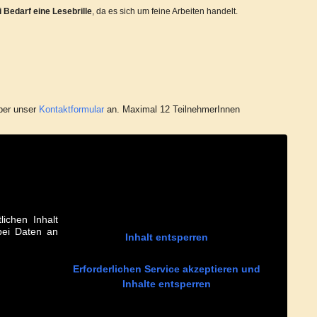
i Bedarf eine Lesebrille
, da es sich um feine Arbeiten handelt.
ber unser
Kontaktformular
an. Maximal 12 TeilnehmerInnen
lichen Inhalt
abei Daten an
Inhalt entsperren
Erforderlichen Service akzeptieren und
Inhalte entsperren