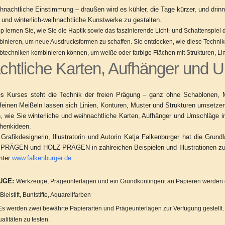
ihnachtliche Einstimmung – draußen wird es kühler, die Tage kürzer, und dri
 und winterlich-weihnachtliche Kunstwerke zu gestalten.
 lernen Sie, wie Sie die Haptik sowie das faszinierende Licht- und Schattenspiel 
inieren, um neue Ausdrucksformen zu schaffen. Sie entdecken, wie diese Technike
techniken kombinieren können, um weiße oder farbige Flächen mit Strukturen, Lin
htliche Karten, Aufhänger und U
es Kurses steht die Technik der freien Prägung – ganz ohne Schablonen,
einen Meißeln lassen sich Linien, Konturen, Muster und Strukturen umsetzen
, wie Sie winterliche und weihnachtliche Karten, Aufhänger und Umschläge ind
chenkideen.
Grafikdesignerin, Illustratorin und Autorin Katja Falkenburger hat die Grun
RÄGEN und HOLZ PRÄGEN in zahlreichen Beispielen und Illustrationen zus
nter
www.falkenburger.de
UGE:
Werkzeuge, Prägeunterlagen und ein Grundkontingent an Papieren werden g
:
Bleistift, Buntstifte, Aquarellfarben
Es werden zwei bewährte Papierarten und Prägeunterlagen zur Verfügung gestellt
litäten zu testen.