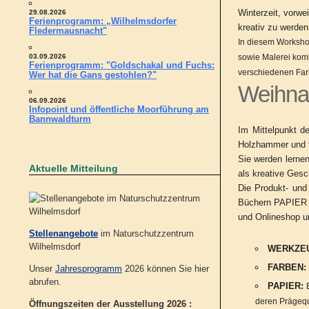
Winterzeit, vorwe
29.08.2026
Ferienprogramm: „Wilhelmsdorfer
kreativ zu werden
Fledermausnacht"
In diesem Workshop
sowie Malerei komb
03.09.2026
Ferienprogramm: "Goldschakal und Fuchs:
verschiedenen Farb
Wer hat die Gans gestohlen?"
Weihnac
06.09.2026
Infopoint und öffentliche Moorführung am
Bannwaldturm
Im Mittelpunkt d
Holzhammer und f
Sie werden lernen
Aktuelle Mitteilung
als kreative Ges
Die Produkt- und 
Büchern PAPIER P
und Onlineshop u
Stellenangebote
im Naturschutzzentrum
Wilhelmsdorf
WERKZE
FARBEN
Unser
Jahresprogramm
2026 können Sie hier
abrufen.
PAPIER:
deren Prägequa
Öffnungszeiten der Ausstellung 2026 :