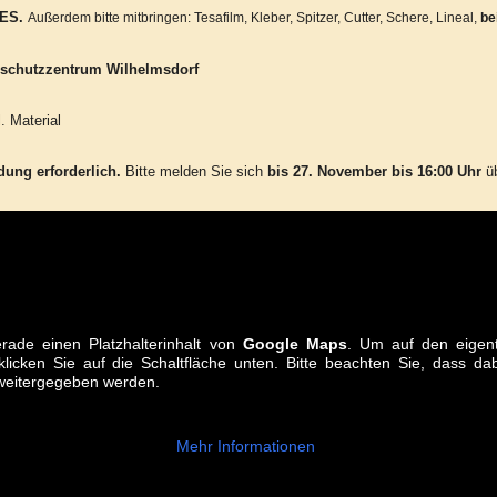
ES.
Außerdem bitte mitbringen: Tesafilm, Kleber, Spitzer, Cutter, Schere, Lineal,
be
urschutzzentrum Wilhelmsdorf
. Material
ung erforderlich.
Bitte melden Sie sich
bis 27. November bis 16:00 Uhr
ü
rade einen Platzhalterinhalt von
Google Maps
. Um auf den eigent
klicken Sie auf die Schaltfläche unten. Bitte beachten Sie, dass d
 weitergegeben werden.
Mehr Informationen