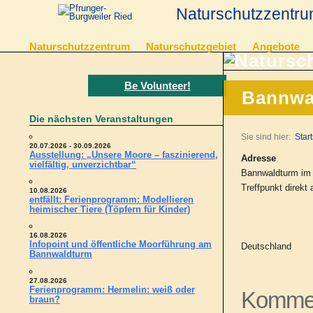
Naturschutzzentru
Naturschutzzentrum
Naturschutzgebiet
Angebote
Be Volunteer!
Bannwa
Die nächsten Veranstaltungen
Sie sind hier:
Start
20.07.2026 - 30.09.2026
Ausstellung: „Unsere Moore – faszinierend,
Adresse
vielfältig, unverzichtbar“
Bannwaldturm im 
Treffpunkt direk
10.08.2026
entfällt: Ferienprogramm: Modellieren
heimischer Tiere (Töpfern für Kinder)
16.08.2026
Infopoint und öffentliche Moorführung am
Deutschland
Bannwaldturm
27.08.2026
Ferienprogramm: Hermelin: weiß oder
Kommen
braun?