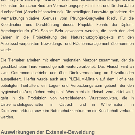
Höchsten-Dornacher Ried ein Vermarktungsprojekt initiiert und für drei Jahre
durchgeführt (Anschubfinanzierung). Die beteiligten Landwirte gründeten die
Vermarktungsinitiative „Genuss vom Pfrunger-Burgweiler Ried“. Für die
Koordination und Durchführung dieses Projekts konnte die Diplom-
Agraringenieurín (FH) Sabine Behr gewonnen werden, die nach den drei
Jahren in die Projektleitung des Naturschutzgroßprojekts mit den
Arbeitsschwerpunkten Beweidungs- und Flächenmanagement übernommen
wurde.
Die Tierhalter arbeiten mit einem regionalen Metzger zusammen, der die
geschlachteten Tiere wunschgemäß weiterverarbeitet. Das Fleisch wird an
zwei Gastronomiebetriebe und über Direktvermarktung an Privatkunden
ausgeliefert. Hierfür wurde auch aus PLENUM-Mitteln auf dem Hof eines
beteiligten Tierhalters ein Lager- und Verpackungsraum gebaut, der den
hygienischen Ansprüchen entspricht. Was nicht als Fleisch vermarktet wird,
geht in die Produktion von verschiedenen Wurstprodukten, die in
Einzelhandelsgeschäften in Ostrach und in Wilhelmsdorf, in
Direktvermarktung sowie im Naturschutzzentrum an die Kundschaft verkauft
werden.
Auswirkungen der Extensiv-Beweidung