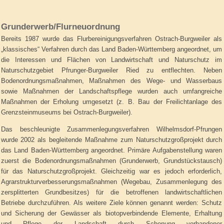
Grunderwerb/Flurneuordnung
Bereits 1987 wurde das Flurbereinigungsverfahren Ostrach-Burgweiler als
„klassisches“ Verfahren durch das Land Baden-Württemberg angeordnet, um
die Interessen und Flächen von Landwirtschaft und Naturschutz im
Naturschutzgebiet Pfrunger-Burgweiler Ried zu entflechten. Neben
Bodenordnungsmaßnahmen, Maßnahmen des Wege- und Wasserbaus
sowie Maßnahmen der Landschaftspflege wurden auch umfangreiche
Maßnahmen der Erholung umgesetzt (z. B. Bau der Freilichtanlage des
Grenzsteinmuseums bei Ostrach-Burgweiler).
Das beschleunigte Zusammenlegungsverfahren Wilhelmsdorf-Pfrungen
wurde 2002 als begleitende Maßnahme zum Naturschutzgroßprojekt durch
das Land Baden-Württemberg angeordnet. Primäre Aufgabenstellung waren
zuerst die Bodenordnungsmaßnahmen (Grunderwerb, Grundstückstausch)
für das Naturschutzgroßprojekt. Gleichzeitig war es jedoch erforderlich,
Agrarstrukturverbesserungsmaßnahmen (Wegebau, Zusammenlegung des
zersplitterten Grundbesitzes) für die betroffenen landwirtschaftlichen
Betriebe durchzuführen. Als weitere Ziele können genannt werden: Schutz
und Sicherung der Gewässer als biotopverbindende Elemente, Erhaltung
und Pflege der Landschaft durch Schonung vorhandener