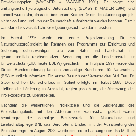
Entwicklungsplan (WAGNER & WAGNER 1991). Es folgte eine
umfangreiche hydrologische Untersuchung (BLASY & MADER 1994), und
schnell wurde klar, dass die immensen Kosten für ein Renaturierungsprojekt
nicht von Land und von der Raumschaft aufgebracht werden konnten. Damit
war klar, dass zusätzliche Geldgeber gesucht werden mussten.
Im Herbst 1996 wurde ein erster Projektvorschlag für ein
Naturschutzgroßprojekt im Rahmen des Programms zur Errichtung und
Sicherung schutzwürdiger Teile von Natur und Landschaft mit
gesamtstaatlich repräsentativer Bedeutung an die Landesanstalt für
Umweltschutz (LfU, heute LUBW) geschickt. Im Frühjahr 1997 wurde das
für die Bundesförderung fachlich zuständige Bundesamt für Naturschutz
(BfN) mündlich informiert. Ein erster Besuch der Vertreter des BfN Frau Dr.
Steer und Herr Dr. Scherfose im Gebiet erfolgte im Herbst 1998. Diese
stellten die Förderung in Aussicht, regten jedoch an, die Abrenzung des
Projektgebiets zu überarbeiten.
Nachdem die wesentlichen Projektziele und die Abgrenzung des
Projektkerngebiets mit den Akteuren der Raumschaft geklärt waren,
beauftragte die damalige Bezirksstelle für Naturschutz und
Landschaftspflege BNL das Büro Stern, Lindau, mit der Ausarbeitung des
Projektantrags. Im August 2000 wurde eine erste Fassung über das MLR an