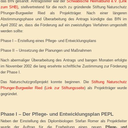
das BfN gesandt. Antragsteller war der
Schwäbische Heimatbund e.V. (Link
zum SHB)
,
stellvertretend für die noch zu gründende Stiftung Naturschutz
Pfrunger-Burgweiler Ried als Projektträger. Nach einer längeren
Abstimmungsphase und Überarbeitung des Antrags kündigte das BfN im
April 2002 an, dass die Förderung auf ein zweistufiges Verfahren umgestellt
werden sollte:
Phase I – Erstellung eines Pflege- und Entwicklungsplans
Phase II – Umsetzung der Planungen und Maßnahmen
Nach abermaliger Überarbeitung des Antrags und bangen Monaten erfolgte
im November 2002 die lang ersehnte schriftliche Zustimmung zur Förderung
der Phase I.
Das Naturschutzgroßprojekt konnte beginnen. Die
Stiftung Naturschutz
Pfrunger-Burgweiler Ried
(
Link zur Stiftungsseite
) als Projektträger wurde
gegründet.
Phase I – Der Pflege- und Entwicklungsplan PEPL
Neben der Einstellung des Diplombiologen Stefan Romer als Projektleiter
wurde der Auftrag für die Erarbeitung eines neuen
Pflege- und