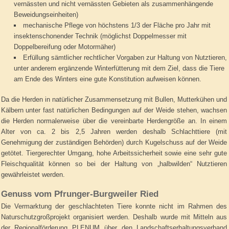
vernässten und nicht vernässten Gebieten als zusammenhängende
Beweidungseinheiten)
mechanische Pflege von höchstens 1/3 der Fläche pro Jahr mit
insektenschonender Technik (möglichst Doppelmesser mit
Doppelbereifung oder Motormäher)
Erfüllung sämtlicher rechtlicher Vorgaben zur Haltung von Nutztieren,
unter anderem ergänzende Winterfütterung mit dem Ziel, dass die Tiere
am Ende des Winters eine gute Konstitution aufweisen können.
Da die Herden in natürlicher Zusammensetzung mit Bullen, Mutterkühen und
Kälbern unter fast natürlichen Bedingungen auf der Weide stehen, wachsen
die Herden normalerweise über die vereinbarte Herdengröße an. In einem
Alter von ca. 2 bis 2,5 Jahren werden deshalb Schlachttiere (mit
Genehmigung der zuständigen Behörden) durch Kugelschuss auf der Weide
getötet. Tiergerechter Umgang, hohe Arbeitssicherheit sowie eine sehr gute
Fleischqualität können so bei der Haltung von „halbwilden“ Nutztieren
gewährleistet werden.
Genuss vom Pfrunger-Burgweiler Ried
Die Vermarktung der geschlachteten Tiere konnte nicht im Rahmen des
Naturschutzgroßprojekt organisiert werden. Deshalb wurde mit Mitteln aus
der Regionalförderung PLENUM über den Landschaftserhaltungsverband