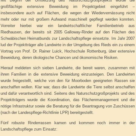
Mit Beginn der Umsetzung des Naturschutzgroßprojekts wurde die
großflächige extensive Beweidung im Projektgebiet eingeführt –
insbesondere auch auf Flächen, die wegen der Wiedervernässung nicht
mehr oder nur mit großem Aufwand maschinell gepflegt werden konnten.
Vorreiter hierbei war ein landwirtschaftlicher Familienbetrieb aus
Riedhausen, der bereits sit 2005 Galloway-Rinder auf den Flächen des
Schwäbischen Heimatbunds zur Landschaftspflege einsetzte. Im Jahr 2007
lud der Projektträger alle Landwirte in der Umgebung des Rieds ein zu einem
Vortrag von Prof. Dr. Rainer Luick, Hochschule Rottenburg, über extensive
Beweidung, deren ökologische Chancen und ökonomische Risiken.
Hierauf meldeten sich sieben Landwirte, die bereit waren, zusammen mit
ihren Familien in die extensive Beweidung einzusteigen. Den Landwirten
wurde freigestellt, welche von den für Moorboden geeigneten Rassen sie
anschaffen wollen. Klar war, dass die Landwirte die Tiere selbst anschaffen
und dafür verantwortlich sind. Seitens des Naturschutzgroßprojekts und des
Projektträgers wurde die Koordination, das Flächenmanagement und die
nötige Infrastruktur sowie die Beratung für die Beantragung von Zuschüssen
(nach der Landespflege-Richtlinie LPR) bereitgestellt.
Fünf robuste Rinderrassen kamen und kommen noch immer in der
Landschaftspflege zum Einsatz: