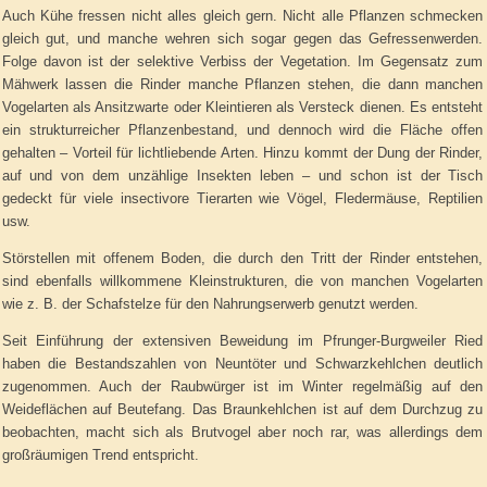
Auch Kühe fressen nicht alles gleich gern. Nicht alle Pflanzen schmecken
gleich gut, und manche wehren sich sogar gegen das Gefressenwerden.
Folge davon ist der selektive Verbiss der Vegetation. Im Gegensatz zum
Mähwerk lassen die Rinder manche Pflanzen stehen, die dann manchen
Vogelarten als Ansitzwarte oder Kleintieren als Versteck dienen. Es entsteht
ein strukturreicher Pflanzenbestand, und dennoch wird die Fläche offen
gehalten – Vorteil für lichtliebende Arten. Hinzu kommt der Dung der Rinder,
auf und von dem unzählige Insekten leben – und schon ist der Tisch
gedeckt für viele insectivore Tierarten wie Vögel, Fledermäuse, Reptilien
usw.
Störstellen mit offenem Boden, die durch den Tritt der Rinder entstehen,
sind ebenfalls willkommene Kleinstrukturen, die von manchen Vogelarten
wie z. B. der Schafstelze für den Nahrungserwerb genutzt werden.
Seit Einführung der extensiven Beweidung im Pfrunger-Burgweiler Ried
haben die Bestandszahlen von Neuntöter und Schwarzkehlchen deutlich
zugenommen. Auch der Raubwürger ist im Winter regelmäßig auf den
Weideflächen auf Beutefang. Das Braunkehlchen ist auf dem Durchzug zu
beobachten, macht sich als Brutvogel aber noch rar, was allerdings dem
großräumigen Trend entspricht.