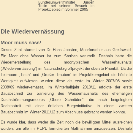
Bundesumweltminister Jürgen
Trittin bei seinem Besuch im
Projektgebiet im Sommer 2005
Die Wiedervernässung
Moor muss nass!
Dieses Zitat stammt von Dr. Hans Joosten, Moorforscher aus Greifswald.
Ein Moor ohne Wasser ist zum Sterben verurteilt. Deshalb hatte die
Wiederherstellung des moortypischen Wasserhaushalts
(„Wiedervernässung“) im Naturschutzgroßprojekt die oberste Priorität. Da die
Teilmoore „Tisch“ und „Großer Trauben“ im Projektkerngebiet die höchste
Wertigkeit aufwiesen, wurden diese als erste im Winter 2007/08 sowie
2008/09 wiedervernässt. Im Winterhalbjahr 2010/11 erfolgte der erste
Bauabschnitt zur Sanierung des Wasserhaushalts des ehemaligen
Durchströmmungsmoores „Obere Schnöden“, die nach beigelegtem
Rechtsstreit mit einer örtlichen Bürgerinitiative in einem zweiten
Bauabschnitt im Winter 2011/12 zum Abschluss gebracht werden konnte.
Es wurde klar, dass weder die Zeit noch die bewilligten Mittel ausreichen
würden, um alle im PEPL formulierten Maßnahmen umzusetzen. Deshalb