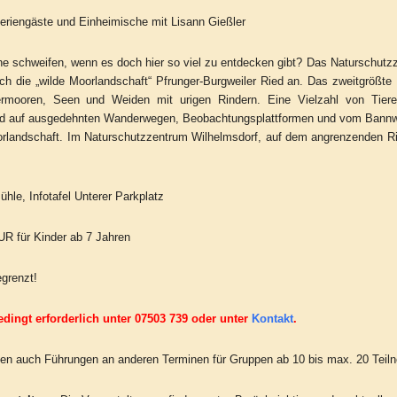
eriengäste und Einheimische mit Lisann Gießler
e schweifen, wenn es doch hier so viel zu entdecken gibt? Das Naturschutzz
h die „wilde Moorlandschaft“ Pfrunger-Burgweiler Ried an. Das zweitgrößte
rmooren, Seen und Weiden mit urigen Rindern. Eine Vielzahl von Tier
nd auf ausgedehnten Wanderwegen, Beobachtungsplattformen und vom Bannwal
rlandschaft. Im Naturschutzzentrum Wilhelmsdorf, auf dem angrenzenden Rie
ühle, Infotafel Unterer Parkplatz
EUR für Kinder ab 7 Jahren
grenzt!
ingt erforderlich unter 07503 739 oder unter
Kontakt
.
n auch Führungen an anderen Terminen für Gruppen ab 10 bis max. 20 Teil