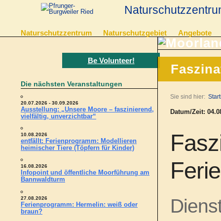
Naturschutzzentru
Naturschutzzentrum
Naturschutzgebiet
Angebote
Be Volunteer!
Faszina
Die nächsten Veranstaltungen
Sie sind hier:
Start
20.07.2026 - 30.09.2026
Ausstellung: „Unsere Moore – faszinierend,
Datum/Zeit: 04.08
vielfältig, unverzichtbar“
Fasz
10.08.2026
entfällt: Ferienprogramm: Modellieren
heimischer Tiere (Töpfern für Kinder)
Feri
16.08.2026
Infopoint und öffentliche Moorführung am
Bannwaldturm
27.08.2026
Dienst
Ferienprogramm: Hermelin: weiß oder
braun?