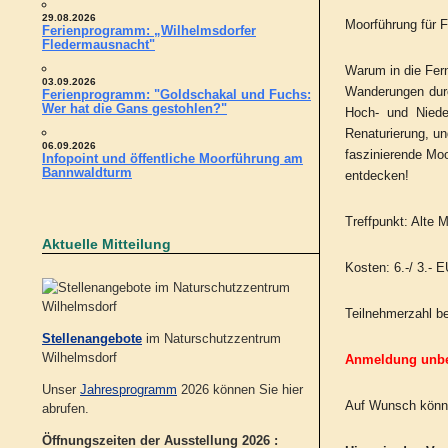
29.08.2026
Moorführung für F
Ferienprogramm: „Wilhelmsdorfer
Fledermausnacht"
Warum in die Fern
03.09.2026
Wanderungen durc
Ferienprogramm: "Goldschakal und Fuchs:
Wer hat die Gans gestohlen?"
Hoch- und Niede
Renaturierung, u
06.09.2026
faszinierende Moo
Infopoint und öffentliche Moorführung am
Bannwaldturm
entdecken!
Treffpunkt: Alte M
Aktuelle Mitteilung
Kosten: 6.-/ 3.- 
Teilnehmerzahl be
Stellenangebote
im Naturschutzzentrum
Wilhelmsdorf
Anmeldung unbed
Unser
Jahresprogramm
2026 können Sie hier
Auf Wunsch könne
abrufen.
Öffnungszeiten der Ausstellung 2026 :