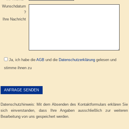
Wunschdatum
?
Ihre Nachricht
Ja, ich habe die
AGB
und die
Datenschutzerklärung
gelesen und
stimme ihnen zu
Bitte lasse dieses Feld leer.
Bitte lasse dieses Feld leer.
Datenschutzhinweis: Mit dem Absenden des Kontaktformulars erklären Sie
sich einverstanden, dass Ihre Angaben ausschließlich zur weiteren
Bearbeitung von uns gespeichert werden.