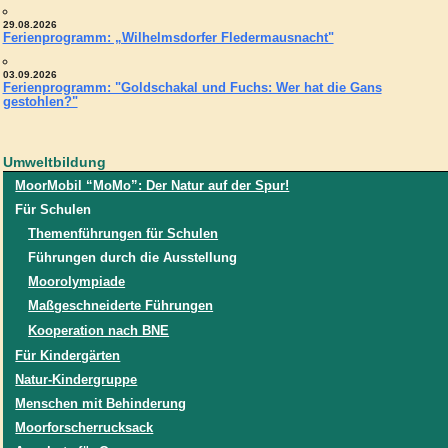
29.08.2026
Ferienprogramm: „Wilhelmsdorfer Fledermausnacht"
03.09.2026
Ferienprogramm: "Goldschakal und Fuchs: Wer hat die Gans
gestohlen?"
Umweltbildung
MoorMobil “MoMo”: Der Natur auf der Spur!
Für Schulen
Themenführungen für Schulen
Führungen durch die Ausstellung
Moorolympiade
Maßgeschneiderte Führungen
Kooperation nach BNE
Für Kindergärten
Natur-Kindergruppe
Menschen mit Behinderung
Moorforscherrucksack