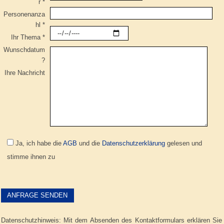
r *
Personenanza
hl *
Ihr Thema *
Wunschdatum
?
Ihre Nachricht
Ja, ich habe die
AGB
und die
Datenschutzerklärung
gelesen und
stimme ihnen zu
Bitte lasse dieses Feld leer.
Bitte lasse dieses Feld leer.
Datenschutzhinweis: Mit dem Absenden des Kontaktformulars erklären Sie