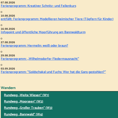
07.08.2026
Ferienprogramm: Kreativer Schnitz- und Feilenkurs
10.08.2026
entfällt: Ferienprogramm: Modellieren heimischer Tiere (Töpfern für Kinder)
16.08.2026
Infopoint und öffentliche Moorführung am Bannwaldturm
27.08.2026
Ferienprogramm: Hermelin: weiß oder braun?
29.08.2026
Ferienprogramm: „Wilhelmsdorfer Fledermausnacht"
03.09.2026
Ferienprogramm: "Goldschakal und Fuchs: Wer hat die Gans gestohlen?"
Wandern
Rundweg „Weite Wiesen“ (W1)
Rundweg „Moorseen“ (W2)
Rundweg „Großer Trauben“ (W3)
Rundweg „Bannwald“ (W4)